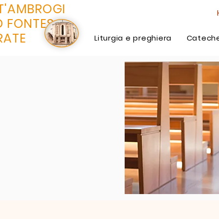
T'AMBROGI
D FONTES
RATE
Liturgia e preghiera
Cateche