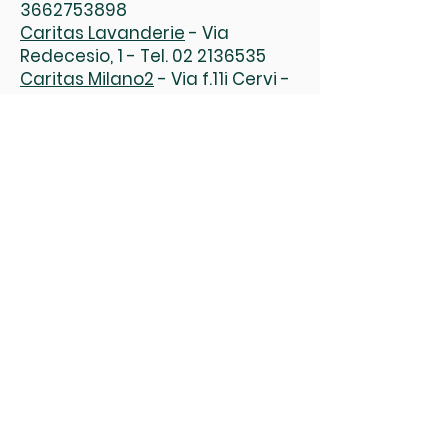
3662753898
Caritas Lavanderie
- Via
Redecesio, 1 - Tel.
02 2136535
Caritas Milano2
- Via f.11i Cervi -
Tel.
02 2640640
Caritas Redecesio
- Via Milano
1- Tel.
3292113470
COME AIUTARE IL CENTRO DI
ASCOLTO
PER OFFERTE: bonifico bancario
intestato a
"Parrocchia S. Stefano — Serv.
Caritas cittadina"
Iban
IT85R0311133590000000002529
presso UBI Banca - Segrate
SEI UN PROFESSIONISTA: medico,
dentista, consulente lavoro,