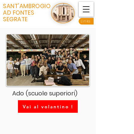
SANT'AMBROGIO
AD FONTES
SEGRATE
Links
Ado (scuole superiori)
Vai al volantino !