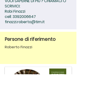
VUOI SAPERNE DI PIU'? CHIAMACI O
SCRIVICI:
Robi Finazzi
cell:
3392006647
finazzi.roberto@tim.it
Persone di riferimento
Roberto Finazzi