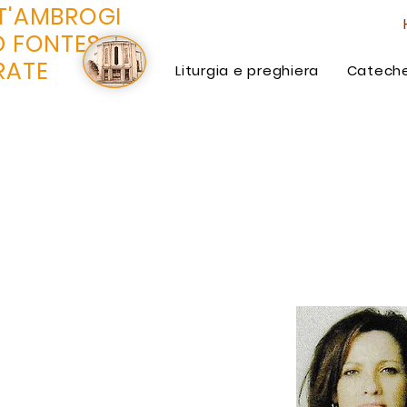
T'AMBROGI
D FONTES
RATE
Liturgia e preghiera
Cateche