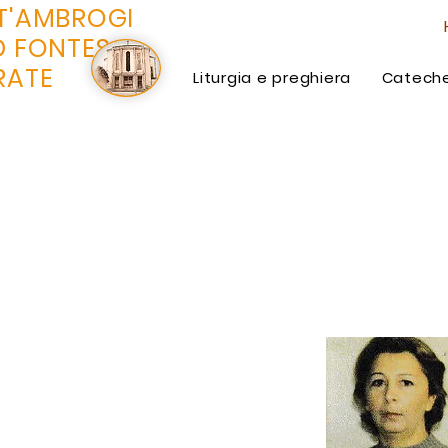
T'AMBROGI
D FONTES
RATE
Liturgia e preghiera
Cateche